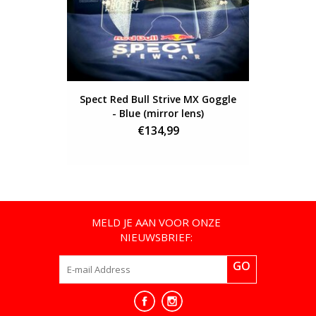
Spect Red Bull Strive MX Goggle
Miche
- Blue (mirror lens)
Co
€134,99
MELD JE AAN VOOR ONZE
NIEUWSBRIEF:
GO