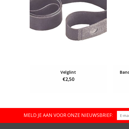
Velglint
Band
€2,50
MELD JE AAN VOOR ONZE NIEUWSBRIEF: