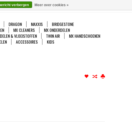
bericht verbergen
Meer over cookies »
gelijk
Mijn account / Registreren
0 Artikelen - €0,00
DRAGON
MAXXIS
BRIDGESTONE
EN
MX CLEANERS
MX ONDERDELEN
DDELEN & VLOEISTOFFEN
TWIN AIR
MX HANDSCHOENEN
ELEN
ACCESSOIRES
KIDS