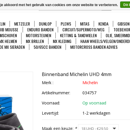
 je akkoord met het gebruik van cookies om onze website te verbeteren.
Dit 
GO
Ver
LIN
METZELER
DUNLOP
PLEWS
MITAS
KENDA
GIBSON
BIB MOUSSE
ENDURO BANDEN
CIRCUIT/SUPERMOTO/WEG
TOEBEHOR
MSCHIJVEN
MOTORSTEUNEN
KETTING & TANDWIELEN
OLIE, SMEERMI
MX HELMEN
MX BRILLEN
MX KLEDING
HAAN WHEELS/VELGEN/ONDERD
DE MX SIERADEN
50/65CC BANDEN
MOTORCROSS BANDEN ADVIES
Binnenband Michelin UHD 4mm
Merk :
Michelin
Artikelnummer:
034757
Voorraad:
Op voorraad
Levertijd:
1-2 werkdagen
Maak een keuze:
*