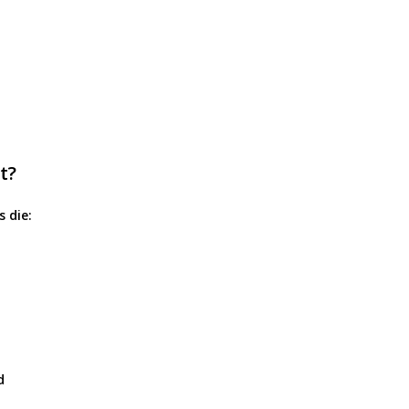
t?
 die:
d