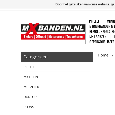
Door het gebruiken van onze website, ga
PIRELLI
MICHE
BINNENBANDEN & 
REMBLOKKEN & RE
MX LAARZEN
GEPERSONALISEER
Home
/
Categorieën
PIRELLI
MICHELIN
METZELER
DUNLOP
PLEWS