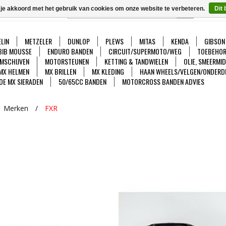
 je akkoord met het gebruik van cookies om onze website te verbeteren.
Dit 
GO
Ver
LIN
METZELER
DUNLOP
PLEWS
MITAS
KENDA
GIBSON
BIB MOUSSE
ENDURO BANDEN
CIRCUIT/SUPERMOTO/WEG
TOEBEHOR
MSCHIJVEN
MOTORSTEUNEN
KETTING & TANDWIELEN
OLIE, SMEERMI
MX HELMEN
MX BRILLEN
MX KLEDING
HAAN WHEELS/VELGEN/ONDERD
DE MX SIERADEN
50/65CC BANDEN
MOTORCROSS BANDEN ADVIES
Merken
/
FXR
Bekijken
Bekijken