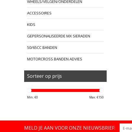
WHEELS/VELGEN/ONDERDELEN
ACCESSOIRES
KIDS
GEPERSONALISEERDE MX SIERADEN
50/65CC BANDEN
MOTORCROSS BANDEN ADVIES
Sorteer op prijs
Min: €
0
Max: €
150
MELD JE AAN VOOR ONZE NIEUWSBRIEF: