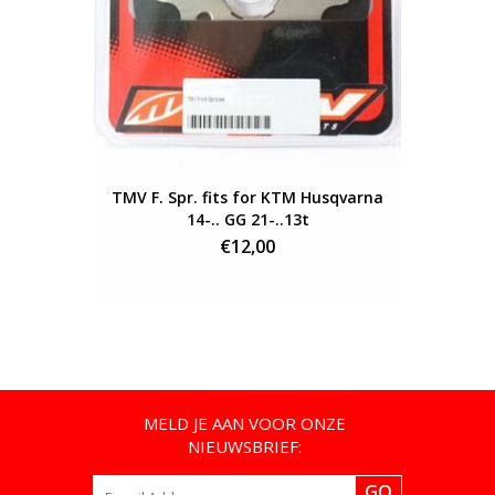
TMV F. Spr. fits for KTM Husqvarna
14-.. GG 21-..13t
€12,00
MELD JE AAN VOOR ONZE
NIEUWSBRIEF:
GO