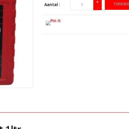
+
TOEVOEG
Aantal :
-