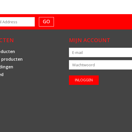
GO
CTEN
MIJN ACCOUNT
oducten
 producten
dingen
ed