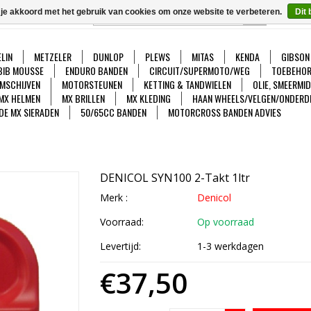
 je akkoord met het gebruik van cookies om onze website te verbeteren.
Dit 
GO
Ver
LIN
METZELER
DUNLOP
PLEWS
MITAS
KENDA
GIBSON
BIB MOUSSE
ENDURO BANDEN
CIRCUIT/SUPERMOTO/WEG
TOEBEHOR
MSCHIJVEN
MOTORSTEUNEN
KETTING & TANDWIELEN
OLIE, SMEERMI
MX HELMEN
MX BRILLEN
MX KLEDING
HAAN WHEELS/VELGEN/ONDERD
DE MX SIERADEN
50/65CC BANDEN
MOTORCROSS BANDEN ADVIES
DENICOL SYN100 2-Takt 1ltr
Merk :
Denicol
Voorraad:
Op voorraad
Levertijd:
1-3 werkdagen
€37,50