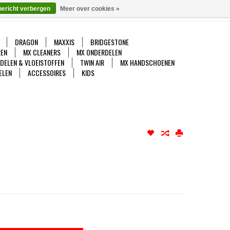
bericht verbergen
Meer over cookies »
gelijk
Mijn account / Registreren
0 Artikelen - €0,00
DRAGON
MAXXIS
BRIDGESTONE
EN
MX CLEANERS
MX ONDERDELEN
DDELEN & VLOEISTOFFEN
TWIN AIR
MX HANDSCHOENEN
ELEN
ACCESSOIRES
KIDS