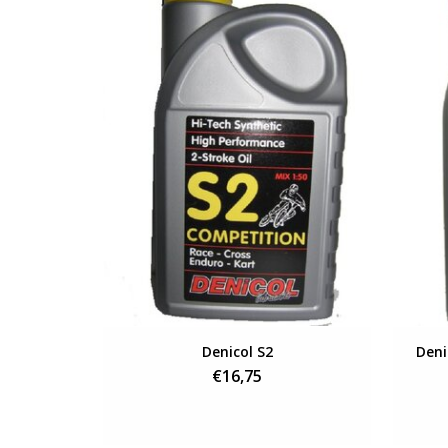
Bekijken
Denicol S2
Deni
€16,75