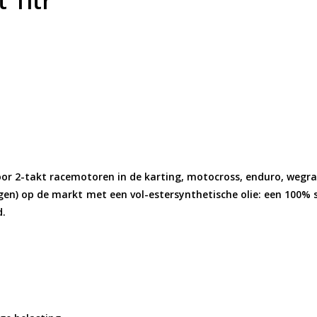
 1ltr
oor 2-takt racemotoren in de karting, motocross, enduro, wegrac
igen) op de markt met een vol-estersynthetische olie: een 100% 
d.