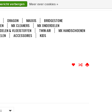
bericht verbergen
Meer over cookies »
gelijk
Mijn account / Registreren
0 Artikelen - €0,00
DRAGON
MAXXIS
BRIDGESTONE
EN
MX CLEANERS
MX ONDERDELEN
DDELEN & VLOEISTOFFEN
TWIN AIR
MX HANDSCHOENEN
ELEN
ACCESSOIRES
KIDS