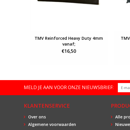
TMV Reinforced Heavy Duty 4mm
TMV 
vanaf;
€16,50
MELD JE AAN VOOR ONZE NIEUWSBRIEF:
KLANTENSERVICE
PRODU
Over ons
Alle pr
Algemene voorwaarden
Nieuwe