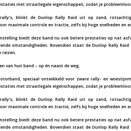
staties met straatlegale eigenschappen, zodat je probleemloos 
ally’s
, blinkt de Dunlop Rally Raid uit op
zand, rotsacht
voor maximale controle en tractie, zelfs bij hoge snelheden en 
nstelling
biedt deze band nu ook
betere prestaties op nat asf
selende omstandigheden. Bovendien staat de Dunlop Rally Rai
 reizen.
agen van hun band – op én naast de weg.
motorband
, speciaal ontwikkeld voor zware rally- en woestij
staties met straatlegale eigenschappen, zodat je probleemloos 
ally’s
, blinkt de Dunlop Rally Raid uit op
zand, rotsacht
voor maximale controle en tractie, zelfs bij hoge snelheden en 
nstelling
biedt deze band nu ook
betere prestaties op nat asf
selende omstandigheden. Bovendien staat de Dunlop Rally Rai