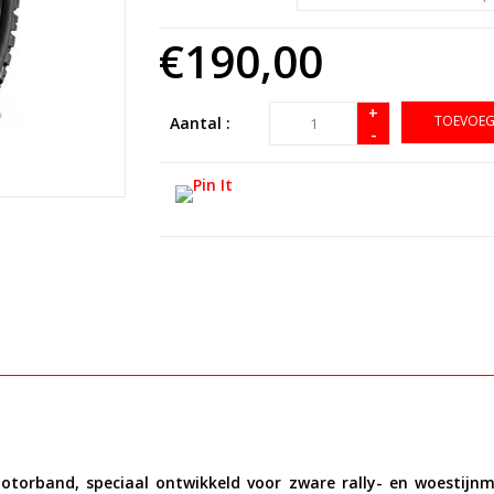
€190,00
+
TOEVOEG
Aantal :
-
motorband
, speciaal ontwikkeld voor zware rally- en woestij