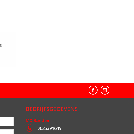
E
S
BEDRIJFSGEGEVENS
MX Banden
0625391649