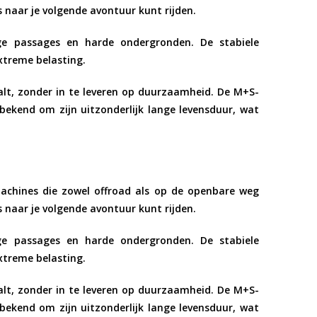
naar je volgende avontuur kunt rijden.
ige passages en harde ondergronden
. De stabiele
extreme belasting.
alt
, zonder in te leveren op duurzaamheid. De
M+S-
d bekend om zijn
uitzonderlijk lange levensduur
, wat
nmachines die zowel offroad als op de openbare weg
naar je volgende avontuur kunt rijden.
ige passages en harde ondergronden
. De stabiele
extreme belasting.
alt
, zonder in te leveren op duurzaamheid. De
M+S-
d bekend om zijn
uitzonderlijk lange levensduur
, wat