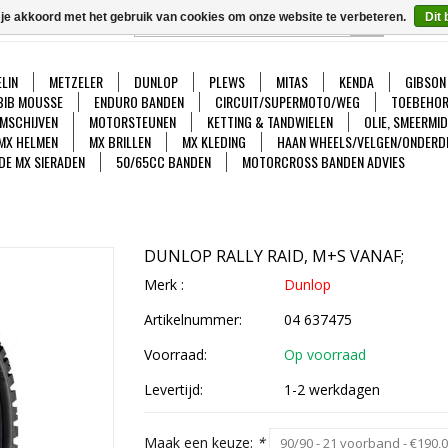
 je akkoord met het gebruik van cookies om onze website te verbeteren.
Dit 
GO
Ver
LIN
METZELER
DUNLOP
PLEWS
MITAS
KENDA
GIBSON
BIB MOUSSE
ENDURO BANDEN
CIRCUIT/SUPERMOTO/WEG
TOEBEHOR
MSCHIJVEN
MOTORSTEUNEN
KETTING & TANDWIELEN
OLIE, SMEERMI
MX HELMEN
MX BRILLEN
MX KLEDING
HAAN WHEELS/VELGEN/ONDERD
DE MX SIERADEN
50/65CC BANDEN
MOTORCROSS BANDEN ADVIES
DUNLOP RALLY RAID, M+S VANAF;
Merk :
Dunlop
Artikelnummer:
04 637475
Voorraad:
Op voorraad
Levertijd:
1-2 werkdagen
Maak een keuze:
*