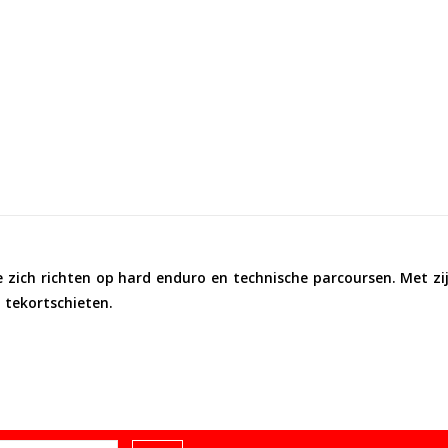
n
e zich richten op
hard enduro en technische parcoursen
. Met z
 tekortschieten.