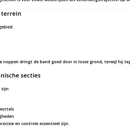
 terrein
gebied:
ge noppen
dringt de band goed door in losse grond, terwijl hij teg
nische secties
zijn:
wortels
igheden
cisie en controle essentieel zijn.