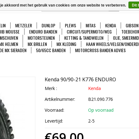
 je akkoord met het gebruik van cookies om onze website te verbeteren.
Dit 
GO
Ver
LIN
METZELER
DUNLOP
PLEWS
MITAS
KENDA
GIBSON
BIB MOUSSE
ENDURO BANDEN
CIRCUIT/SUPERMOTO/WEG
TOEBEHOR
MSCHIJVEN
MOTORSTEUNEN
KETTING & TANDWIELEN
OLIE, SMEERMI
MX HELMEN
MX BRILLEN
MX KLEDING
HAAN WHEELS/VELGEN/ONDERD
DE MX SIERADEN
50/65CC BANDEN
MOTORCROSS BANDEN ADVIES
Kenda 90/90-21 K776 ENDURO
Merk :
Kenda
Artikelnummer:
B21.090.776
Voorraad:
Op voorraad
Levertijd:
2-5
€69,00