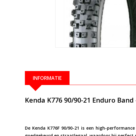
INFORMATIE
Kenda K776 90/90-21 Enduro Band 
De Kenda K776F 90/90-21 is een high-performance
goedgekeurd en straatlegaal, waardoor hij perfect g