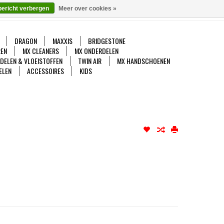
bericht verbergen
Meer over cookies »
gelijk
Mijn account / Registreren
0 Artikelen - €0,00
DRAGON
MAXXIS
BRIDGESTONE
EN
MX CLEANERS
MX ONDERDELEN
DDELEN & VLOEISTOFFEN
TWIN AIR
MX HANDSCHOENEN
ELEN
ACCESSOIRES
KIDS