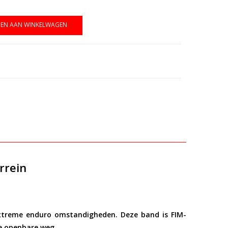
EN AAN WINKELWAGEN
rrein
extreme enduro omstandigheden
. Deze band is FIM-
de openbare weg.