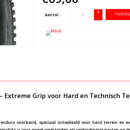
+
TOEVOEG
Aantal :
-
– Extreme Grip voor Hard en Technisch Te
 enduro voorband, speciaal ontwikkeld voor
hard terrein en 
eschikt is voor zowel wedstrijden als verbindingstrajecten op 