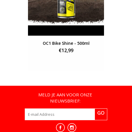
OC1 Bike Shine - 500ml
TMV Rei
€12,99
MELD JE AAN VOOR ONZE
NIEUWSBRIEF:
GO