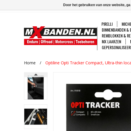
Door het gebruiken van onze website, ga
PIRELLI
MICHE
BINNENBANDEN & 
REMBLOKKEN & RE
MX LAARZEN
GEPERSONALISEER
Home
/
Optiline Opti Tracker Compact, Ultra-thin loc