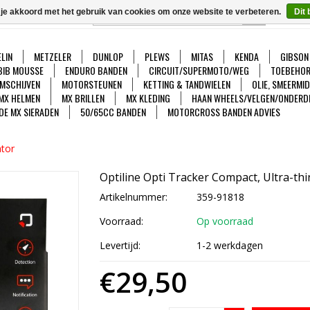
 je akkoord met het gebruik van cookies om onze website te verbeteren.
Dit 
GO
Ver
LIN
METZELER
DUNLOP
PLEWS
MITAS
KENDA
GIBSON
BIB MOUSSE
ENDURO BANDEN
CIRCUIT/SUPERMOTO/WEG
TOEBEHOR
MSCHIJVEN
MOTORSTEUNEN
KETTING & TANDWIELEN
OLIE, SMEERMI
MX HELMEN
MX BRILLEN
MX KLEDING
HAAN WHEELS/VELGEN/ONDERD
DE MX SIERADEN
50/65CC BANDEN
MOTORCROSS BANDEN ADVIES
ator
Optiline Opti Tracker Compact, Ultra-thi
Artikelnummer:
359-91818
Voorraad:
Op voorraad
Levertijd:
1-2 werkdagen
€29,50