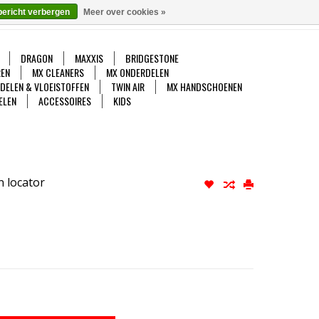
bericht verbergen
Meer over cookies »
gelijk
Mijn account / Registreren
0 Artikelen - €0,00
DRAGON
MAXXIS
BRIDGESTONE
EN
MX CLEANERS
MX ONDERDELEN
DDELEN & VLOEISTOFFEN
TWIN AIR
MX HANDSCHOENEN
ELEN
ACCESSOIRES
KIDS
n locator