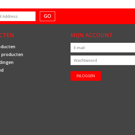
GO
CTEN
MIJN ACCOUNT
oducten
 producten
dingen
ed