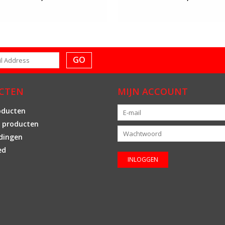
GO
CTEN
MIJN ACCOUNT
oducten
 producten
dingen
ed