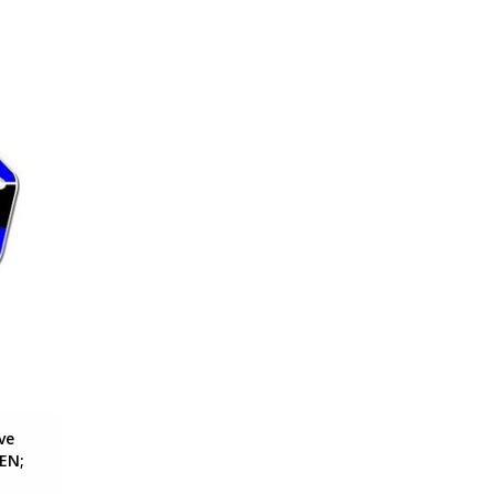
ve
EN;