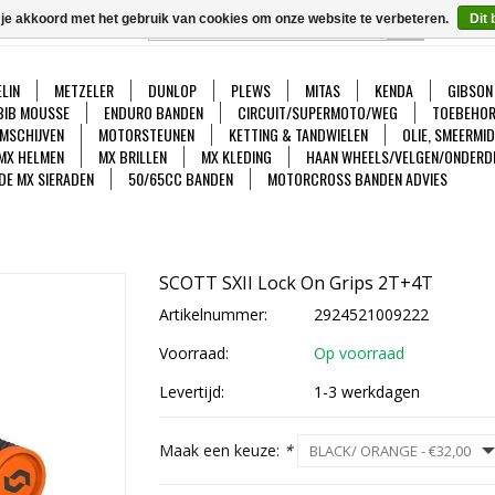
 je akkoord met het gebruik van cookies om onze website te verbeteren.
Dit 
GO
Ver
LIN
METZELER
DUNLOP
PLEWS
MITAS
KENDA
GIBSON
BIB MOUSSE
ENDURO BANDEN
CIRCUIT/SUPERMOTO/WEG
TOEBEHOR
MSCHIJVEN
MOTORSTEUNEN
KETTING & TANDWIELEN
OLIE, SMEERMI
MX HELMEN
MX BRILLEN
MX KLEDING
HAAN WHEELS/VELGEN/ONDERD
DE MX SIERADEN
50/65CC BANDEN
MOTORCROSS BANDEN ADVIES
SCOTT SXII Lock On Grips 2T+4T
Artikelnummer:
2924521009222
Voorraad:
Op voorraad
Levertijd:
1-3 werkdagen
Maak een keuze:
*