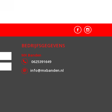
BEDRIJFSGEGEVENS
MX Banden
0625391649
info@mxbanden.nl