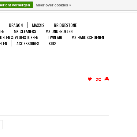
bericht verbergen
Meer over cookies »
gelijk
Mijn account / Registreren
0 Artikelen - €0,00
DRAGON
MAXXIS
BRIDGESTONE
EN
MX CLEANERS
MX ONDERDELEN
DDELEN & VLOEISTOFFEN
TWIN AIR
MX HANDSCHOENEN
ELEN
ACCESSOIRES
KIDS