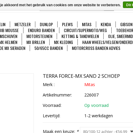
 je akkoord met het gebruik van cookies om onze website te verbeteren.
Dit 
GO
Ver
LIN
METZELER
DUNLOP
PLEWS
MITAS
KENDA
GIBSON
BIB MOUSSE
ENDURO BANDEN
CIRCUIT/SUPERMOTO/WEG
TOEBEHOR
MSCHIJVEN
MOTORSTEUNEN
KETTING & TANDWIELEN
OLIE, SMEERMI
MX HELMEN
MX BRILLEN
MX KLEDING
HAAN WHEELS/VELGEN/ONDERD
DE MX SIERADEN
50/65CC BANDEN
MOTORCROSS BANDEN ADVIES
TERRA FORCE-MX SAND 2 SCHOEP
Merk :
Mitas
Artikelnummer:
226007
Voorraad:
Op voorraad
Levertijd:
1-2 werkdagen
Maak een keuze:
*