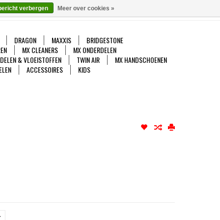
bericht verbergen
Meer over cookies »
gelijk
Mijn account / Registreren
0 Artikelen - €0,00
DRAGON
MAXXIS
BRIDGESTONE
EN
MX CLEANERS
MX ONDERDELEN
DDELEN & VLOEISTOFFEN
TWIN AIR
MX HANDSCHOENEN
ELEN
ACCESSOIRES
KIDS