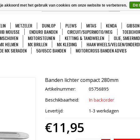
 je akkoord met het gebruik van cookies om onze website te verbeteren.
Dit 
GO
Ver
LIN
METZELER
DUNLOP
PLEWS
MITAS
KENDA
GIBSON
BIB MOUSSE
ENDURO BANDEN
CIRCUIT/SUPERMOTO/WEG
TOEBEHOR
MSCHIJVEN
MOTORSTEUNEN
KETTING & TANDWIELEN
OLIE, SMEERMI
MX HELMEN
MX BRILLEN
MX KLEDING
HAAN WHEELS/VELGEN/ONDERD
DE MX SIERADEN
50/65CC BANDEN
MOTORCROSS BANDEN ADVIES
Banden lichter compact 280mm
Artikelnummer:
05756895
Beschikbaarheid:
In backorder
Levertijd:
1-3 werkdagen
€11,95