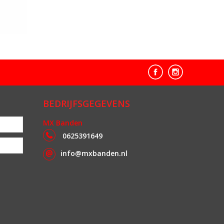
BEDRIJFSGEGEVENS
MX Banden
0625391649
info@mxbanden.nl