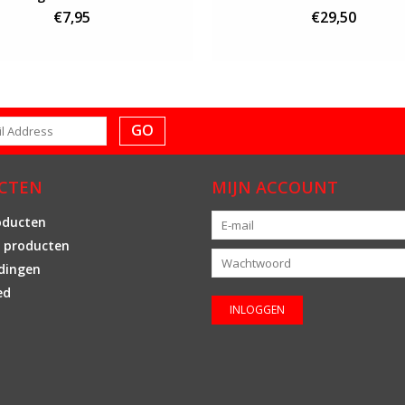
€7,95
€29,50
GO
CTEN
MIJN ACCOUNT
oducten
 producten
dingen
ed