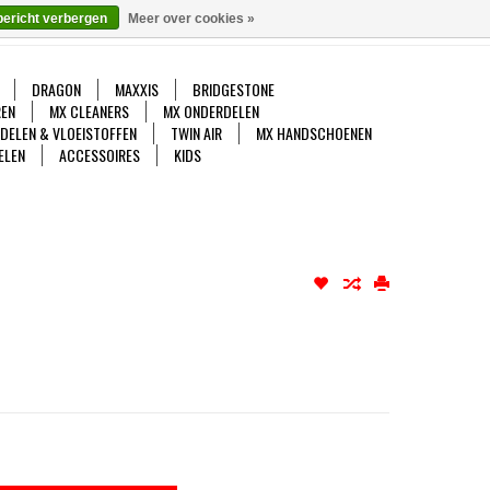
bericht verbergen
Meer over cookies »
gelijk
Mijn account / Registreren
0 Artikelen - €0,00
DRAGON
MAXXIS
BRIDGESTONE
EN
MX CLEANERS
MX ONDERDELEN
DDELEN & VLOEISTOFFEN
TWIN AIR
MX HANDSCHOENEN
ELEN
ACCESSOIRES
KIDS