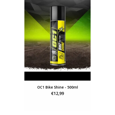
OC1 Bike Shine - 500ml
Optiline O
Ult
€12,99