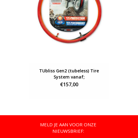
TUbliss Gen2 (tubeless) Tire
TUbliss Ge
System vanaf;
€157,00
MELD JE AAN VOOR ONZE
NIEUWSBRIEF: